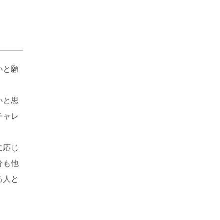
いと願
いと思
チャレ
に応じ
分も他
る人と