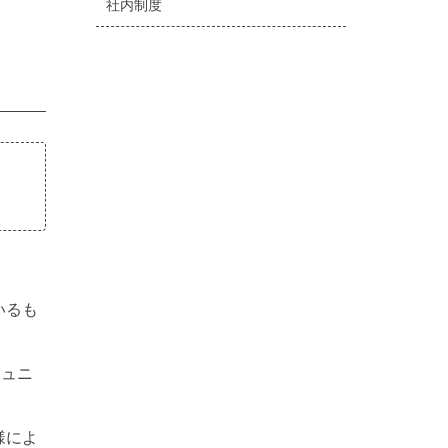
社内制度
いるも
ミュニ
様によ