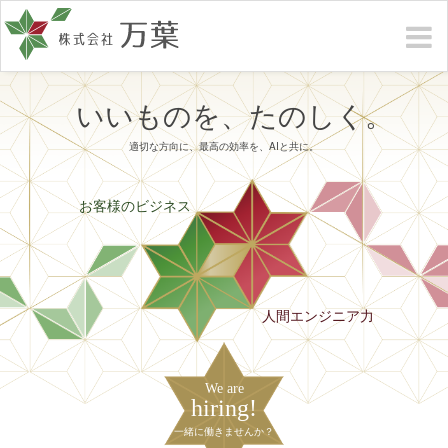
いいものを、たのしく。
適切な方向に、最高の効率を、AIと共に。
お客様のビジネス
人間エンジニア力
We are
hiring!
一緒に働きませんか？