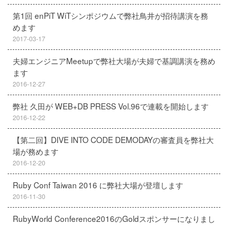
第1回 enPiT WiTシンポジウムで弊社鳥井が招待講演を務
めます
2017-03-17
夫婦エンジニアMeetupで弊社大場が夫婦で基調講演を務め
ます
2016-12-27
弊社 久田が WEB+DB PRESS Vol.96で連載を開始します
2016-12-22
【第二回】DIVE INTO CODE DEMODAYの審査員を弊社大
場が務めます
2016-12-20
Ruby Conf Taiwan 2016 に弊社大場が登壇します
2016-11-30
RubyWorld Conference2016のGoldスポンサーになりまし