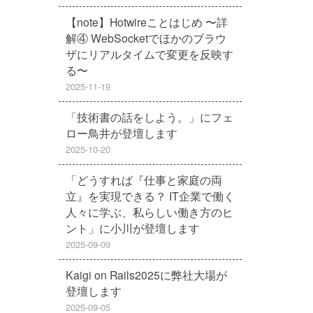
【note】Hotwireことはじめ 〜詳
解④ WebSocketでほかのブラウ
ザにリアルタイムで変更を反映す
る〜
2025-11-19
「技術書の話をしよう。」にフェ
ロー鳥井が登壇します
2025-10-20
「どうすれば『仕事と家庭の両
立』を実現できる？ IT企業で働く
人々に学ぶ、私らしい働き方のヒ
ント」に小川が登壇します
2025-09-09
Kaigi on Rails2025に弊社大場が
登壇します
2025-09-05