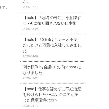
た。
ます。
2026-07-16
【note】「思考の外注」を意識す
る - AIに振り回されない仕事術
2026-05-25
【note】「SESはちょっと不安」
だったけど万葉に入社してみまし
た
2026-04-02
関ケ原Ruby会議01 の Sponsor に
なりました
2026-03-23
【note】仕事を辞めずに不妊治療
を続けられた 〜エンジニアが感
じた職場環境の力〜
2026-03-19