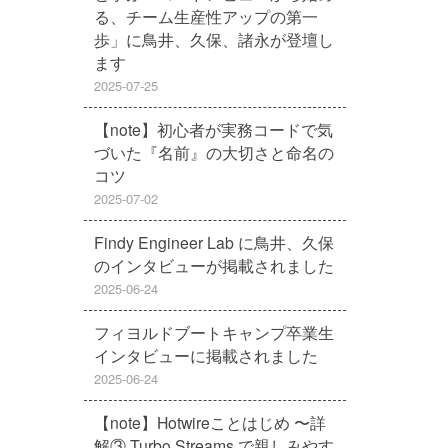
る、チーム生産性アップの第一
歩」に鳥井、久保、諸永が登壇し
ます
2025-07-25
【note】初心者が実務コードで気
づいた『名前』の大切さと命名の
コツ
2025-07-02
Findy Engineer Lab に鳥井、久保
のインタビューが掲載されました
2025-06-24
フィヨルドブートキャンプ卒業生
インタビューに掲載されました
2025-06-24
【note】Hotwireことはじめ 〜詳
解③ Turbo Streams で親しみやす