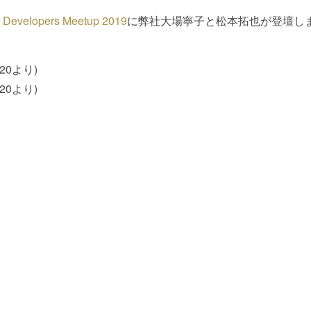
s Developers Meetup 2019
に弊社大場寧子と松本拓也が登壇し
20より)
20より)