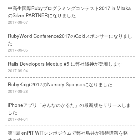
中高生国際Rubyプログラミングコンテスト2017 in Mitaka
のSilver PARTNERになりました
2017-09-07
RubyWorld Conference2017のGoldスポンサーになりまし
た
2017-09-05
Rails Developers Meetup #5 に弊社銭神が登壇します
2017-09-04
RubyKaigi 2017のNursery Sponsorになりました
2017-08-28
iPhoneアプリ「みんなのかるた」の最新版をリリースしま
した
2017-04-04
第1回 enPiT WiTシンポジウムで弊社鳥井が招待講演を務
めます